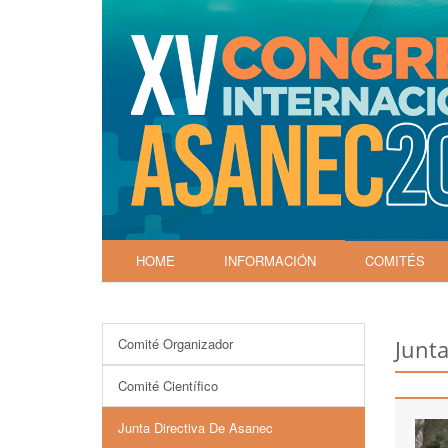
HOME
INFORMACIÓN
COMITÉS
Comité Organizador
Junta
Comité Científico
Junta Directiva De Asanec