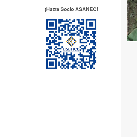
¡Hazte Socio ASANEC!