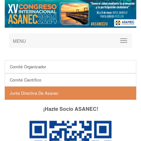
MENU
Comité Organizador
Comité Científico
Junta Directiva De Asanec
¡Hazte Socio ASANEC!