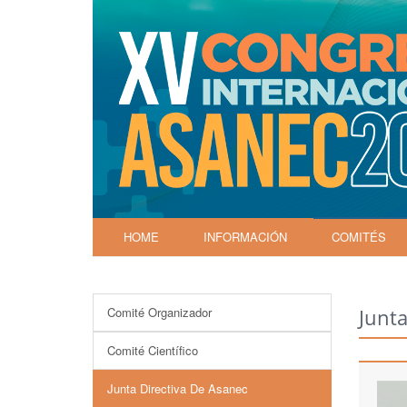
HOME
INFORMACIÓN
COMITÉS
Comité Organizador
Junta
Comité Científico
Junta Directiva De Asanec