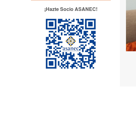
¡Hazte Socio ASANEC!