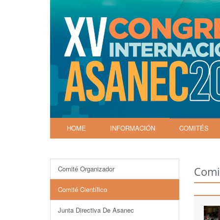
HOME
INFORMACIÓN
COMITÉS
Comité Organizador
Comit
Comité Científico
Junta Directiva De Asanec