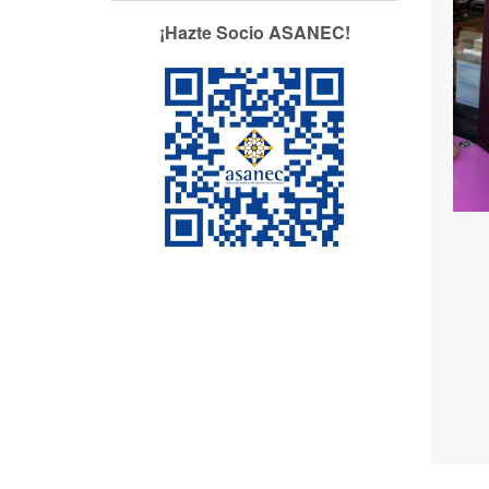
¡Hazte Socio ASANEC!