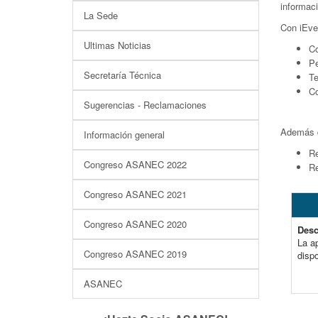
informaci
La Sede
Con iEve
Ultimas Noticias
Co
Pe
Secretaría Técnica
Te
Co
Sugerencias - Reclamaciones
Además d
Información general
Re
Congreso ASANEC 2022
Re
Congreso ASANEC 2021
Congreso ASANEC 2020
Desc
La a
Congreso ASANEC 2019
dispo
ASANEC