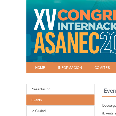
HOME
INFORMACIÓN
COMITÉS
Presentación
iEven
iEvents
Descarg
La Ciudad
iEvents 