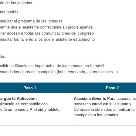
ón de las jornadas.
nts podrás...
nsultar el programa de las jornadas
rmite que el asistente confeccione su propia agenda
ner acceso a todas las comunicaciones del congreso
nsultar los talleres a los que el asistente está inscrito
e...
cibir notificaciones importantes de las jornadas en tu móvil
cuerda los datos de inscripción (hotel reservado, actos sociales...)
Paso 1
Paso 2
argue la Aplicación
Acceda a iEvents
Para acceder, e
plicación es compatible con
necesario introducir su Usuario y
sitivos Iphone y Android y tablets.
Contraseña obtenidos al realizar la
inscripción a las jornadas.