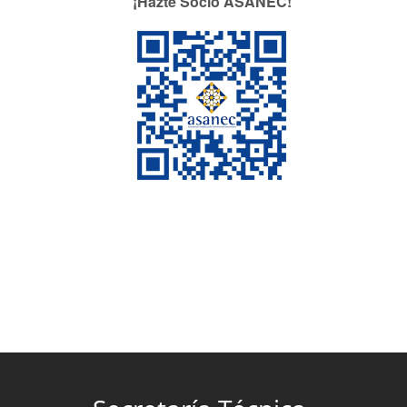
¡Hazte Socio ASANEC!